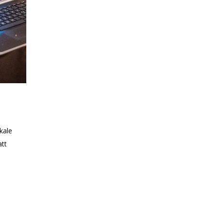
kale
att