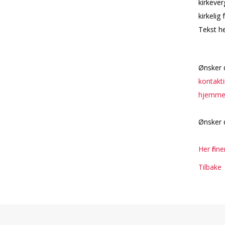
kirkeve
kirkelig 
Tekst h
Ønsker d
kontakt
hjemmes
Ønsker 
Her finn
Tilbake