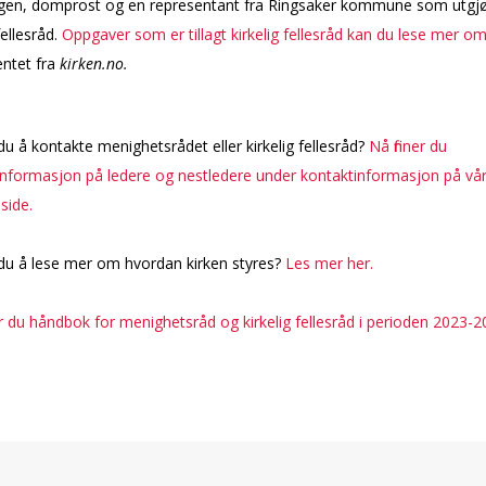
rgen, domprost og en representant fra Ringsaker kommune som utgj
fellesråd.
Oppgaver som er tillagt kirkelig fellesråd kan du lese mer o
entet fra
kirken.no.
u å kontakte menighetsrådet eller kirkelig fellesråd?
Nå finner du
informasjon på ledere og nestledere under kontaktinformasjon på vå
ide.
du å lese mer om hvordan kirken styres?
Les mer her.
er du håndbok for menighetsråd og kirkelig fellesråd i perioden 2023-2