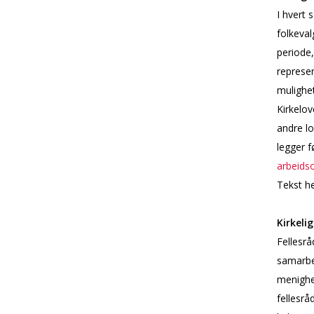
I hvert
folkeval
periode
represe
mulighet
Kirkelov
andre lo
legger 
arbeidso
Tekst h
Kirkelig
Fellesrå
samarbe
menighe
fellesrå