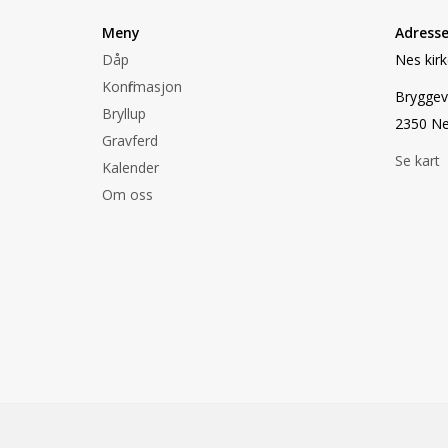
Meny
Adress
Dåp
Nes kir
Konfirmasjon
Bryggev
Bryllup
2350 N
Gravferd
Se kart
Kalender
Om oss