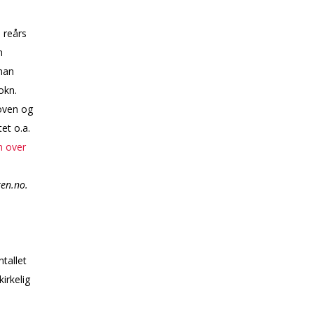
ireårs
n
man
okn.
loven og
et o.a.
n over
ken.no.
tallet
irkelig