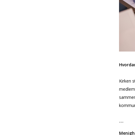
Hvordan
Kirken s
medlemme
sammen 
kommune
---
Menigh