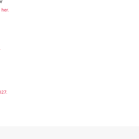
ør
m her.
r
027.