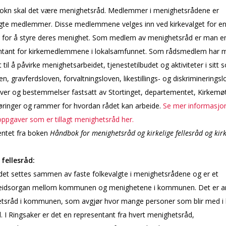
 sokn skal det være menighetsråd. Medlemmer i menighetsrådene er
gte medlemmer. Disse medlemmene velges inn ved kirkevalget for en f
, for å styre deres menighet. Som medlem av menighetsråd er man e
ntant for kirkemedlemmene i lokalsamfunnet. Som rådsmedlem har 
 til å påvirke menighetsarbeidet, tjenestetilbudet og aktiviteter i sitt s
en, gravferdsloven, forvaltningsloven, likestillings- og diskriminerings
ver og bestemmelser fastsatt av Stortinget, departementet, Kirkemøt
føringer og rammer for hvordan rådet kan arbeide.
Se mer informasjo
ppgaver som er tillagt menighetsråd her.
entet fra boken
Håndbok for menighetsråd og kirkelige fellesråd og kir
 fellesråd:
det settes sammen av faste folkevalgte i menighetsrådene og er et
idsorgan mellom kommunen og menighetene i kommunen. Det er an
tsråd i kommunen, som avgjør hvor mange personer som blir med i k
d. I Ringsaker er det en representant fra hvert menighetsråd,