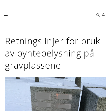
DÅP
Retningslinjer for bruk
KONFIRMASJON
av pyntebelysning på
BRYLLUP
GRAVFERD
gravplassene
BARN OG UNGE
DIAKONI
KALENDER
OM OSS